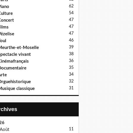
62
iano
54
ulture
47
oncert
47
ilms
47
ézelise
46
oul
39
eurthe-et-Moselle
38
pectacle vivant
36
inémafrançais
35
Documentaire
34
rte
32
rguehistorique
31
usique classique
Archives
26
11
Août