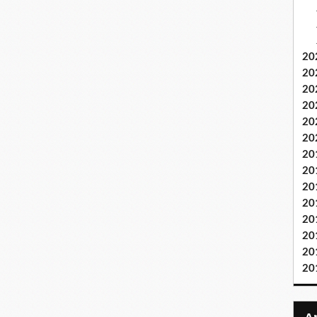
20
20
20
20
20
20
20
20
20
20
20
20
20
20