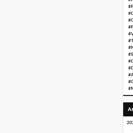
#P
#C
#C
#F
#V
#T
#M
#S
#C
#
#A
#O
#M
20