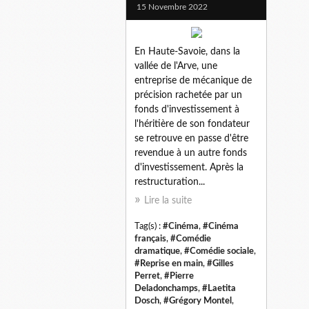
15 Novembre 2022
En Haute-Savoie, dans la
vallée de l'Arve, une
entreprise de mécanique de
précision rachetée par un
fonds d'investissement à
l'héritière de son fondateur
se retrouve en passe d'être
revendue à un autre fonds
d'investissement. Après la
restructuration...
Lire la suite
Tag(s) :
#Cinéma
,
#Cinéma
français
,
#Comédie
dramatique
,
#Comédie sociale
,
#Reprise en main
,
#Gilles
Perret
,
#Pierre
Deladonchamps
,
#Laetita
Dosch
,
#Grégory Montel
,