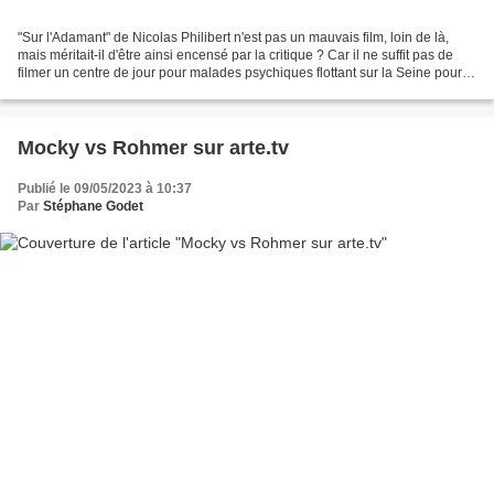
"Sur l'Adamant" de Nicolas Philibert n'est pas un mauvais film, loin de là,
mais méritait-il d'être ainsi encensé par la critique ? Car il ne suffit pas de
filmer un centre de jour pour malades psychiques flottant sur la Seine pour
faire un grand film....
Mocky vs Rohmer sur arte.tv
Publié le 09/05/2023 à 10:37
Par
Stéphane Godet