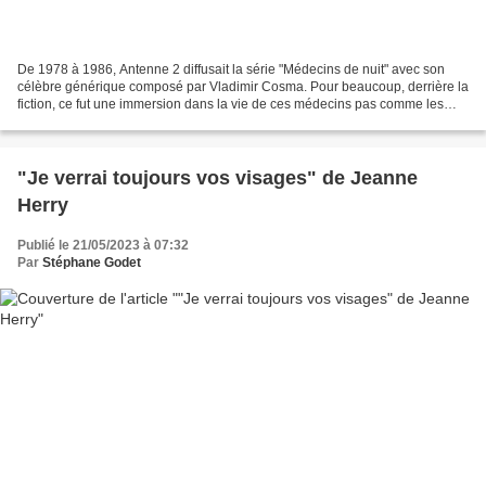
De 1978 à 1986, Antenne 2 diffusait la série "Médecins de nuit" avec son
célèbre générique composé par Vladimir Cosma. Pour beaucoup, derrière la
fiction, ce fut une immersion dans la vie de ces médecins pas comme les
autres à Paris. Avec "Médecin de...
"Je verrai toujours vos visages" de Jeanne
Herry
Publié le 21/05/2023 à 07:32
Par
Stéphane Godet