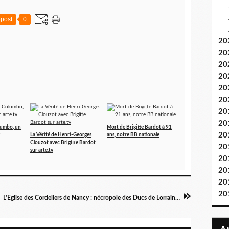
post
0
20
20
20
20
20
20
20
20
olumbo, un
Mort de Brigitte Bardot à 91
20
La Vérité de Henri-Georges
ans, notre BB nationale
Clouzot avec Brigitte Bardot
20
sur arte.tv
20
20
20
20
L'Eglise des Cordeliers de Nancy : nécropole des Ducs de Lorraine, ancêtres des Habsbourg-Lorraine.