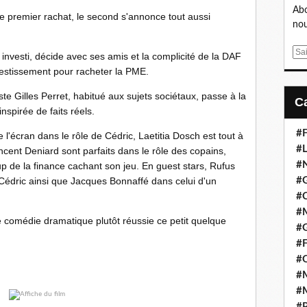
Abo
le premier rachat, le second s'annonce tout aussi
nou
E
s investi, décide avec ses amis et la complicité de la DAF
m
vestissement pour racheter la PME.
a
e Gilles Perret, habitué aux sujets sociétaux, passe à la
i
l
nspirée de faits réels.
#F
l'écran dans le rôle de Cédric, Laetitia Dosch est tout à
#L
ncent Deniard sont parfaits dans le rôle des copains,
#
up de la finance cachant son jeu. En guest stars, Rufus
Cédric ainsi que Jacques Bonnaffé dans celui d'un
#G
#
#
e comédie dramatique plutôt réussie ce petit quelque
#
#F
#
#M
#M
#P