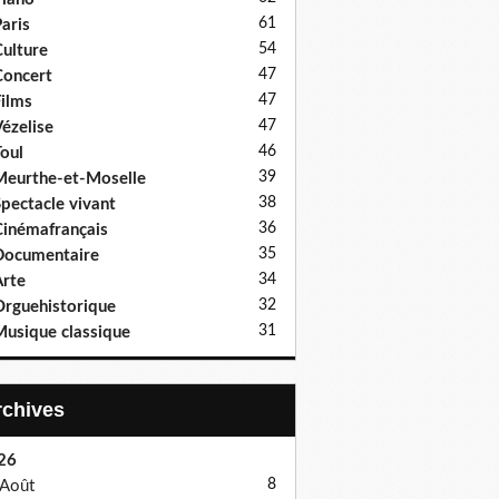
61
aris
54
ulture
47
oncert
47
ilms
47
ézelise
46
oul
39
eurthe-et-Moselle
38
pectacle vivant
36
inémafrançais
35
Documentaire
34
rte
32
rguehistorique
31
usique classique
Archives
26
8
Août