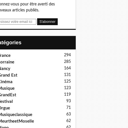
nnez-vous pour être averti des
veaux articles publiés.
Catégories
294
rance
285
orraine
164
Nancy
131
rand Est
125
Cinéma
123
Musique
119
GrandEst
93
estival
71
Orgue
63
usiqueclassique
62
eurtheetMoselle
62
iano