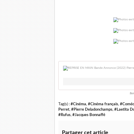
Ban
Tag(s) :
#Cinéma
,
#Cinéma français
,
#Coméd
Perret
,
#Pierre Deladonchamps
,
#Laetita D
#Rufus
,
#Jacques Bonnaffé
Partager cet article