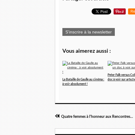
Re
S'inscrire à la newsletter
Vous aimerez aussi :
Peter Falk versus C
La Bataille de Gaulle au cinéma :
doc à voir sur arte.tv
à voir absolument !
Quatre femmes à l'honneur aux Rencontres de Musique de Mirecourt