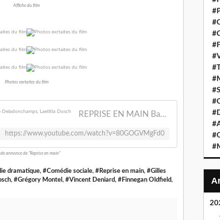
Affiche du film
#P
#C
#C
#F
#V
#T
#M
Photos exrtaites du film
#S
#C
#
REPRISE EN MAIN Bande Annonce (2022) Pierre Deladonchamps, Laetitia Dosch
#A
https://www.youtube.com/watch?v=80GOGVMgFd0
#O
#M
de annonce de "Reprise en main"
ie dramatique
,
#Comédie sociale
,
#Reprise en main
,
#Gilles
osch
,
#Grégory Montel
,
#Vincent Deniard
,
#Finnegan Oldfield
,
20