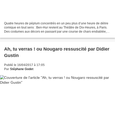
Quatre heures de péplum concentrés en un peu plus d’une heure de délire
comique en tout sens : Ben-Hur revient au Théâtre de Dix-Heures, à Paris.
Des costumes aux décors en passant par une course de chars endiablée,
tout y est ou presque dans cette comédie...
Ah, tu verras ! ou Nougaro ressuscité par Didier
Gustin
Publié le 16/04/2017 à 17:05
Par
Stéphane Godet