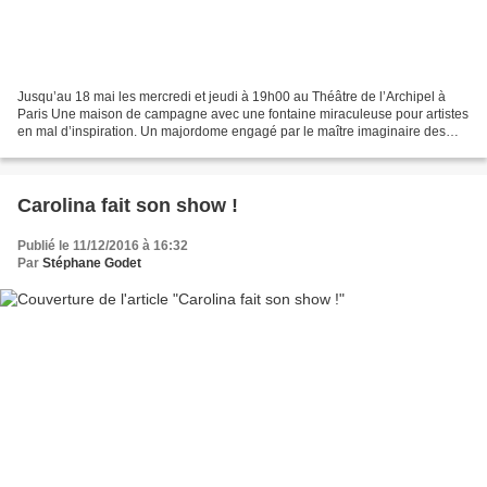
Jusqu’au 18 mai les mercredi et jeudi à 19h00 au Théâtre de l’Archipel à
Paris Une maison de campagne avec une fontaine miraculeuse pour artistes
en mal d’inspiration. Un majordome engagé par le maître imaginaire des
lieux qui lui apparaît en pleine nuit...
Carolina fait son show !
Publié le 11/12/2016 à 16:32
Par
Stéphane Godet