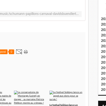
http://www.ladolcevolta.com/album-music/schumann-papillons-carnaval-davidsbuendlertaenze-philippe-bianconi/
20
20
20
20
20
20
20
post
0
20
20
20
20
20
20
20
Le festival Solidays lance un