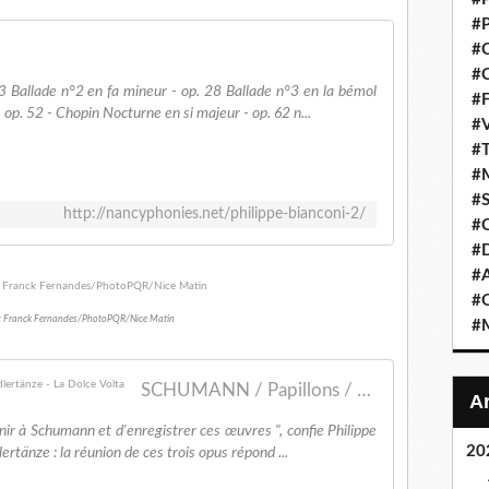
#P
#C
#C
3 Ballade n°2 en fa mineur - op. 28 Ballade n°3 en la bémol
#F
 op. 52 - Chopin Nocturne en si majeur - op. 62 n...
#V
#T
#M
#S
http://nancyphonies.net/philippe-bianconi-2/
#C
#
#A
#O
 : Franck Fernandes/PhotoPQR/Nice Matin
#M
SCHUMANN / Papillons / Carnaval / Davidsbündlertänze - La Dolce Volta
ir à Schumann et d'enregistrer ces œuvres ", confie Philippe
20
rtänze : la réunion de ces trois opus répond ...