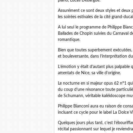
piano, Lucas Debargue.
Assurément ce sont deux styles et deux p
les soirées estivales de la cité grand-duca
A lui seul le programme de Philippe Bianc
Ballades de Chopin suivies du Carnaval 
romantique.
Bien que toutes superbement exécutées, 
et bouleversante, dans l’interprétation du
L’émotion y était d’autant plus palpable q
attentats de Nice, sa ville d’origine.
Le nocturne en si majeur opus 62 n°1 qu
du coup d’une résonance toute particuliè
de Schumann, véritable kaléidoscope musi
Philippe Bianconi aura eu raison de con
incluant ce cycle pour le label La Dolce Vi
Quelques jours plus tard, c’est l’ébouriff
récital passionnant sur lequel je reviendra