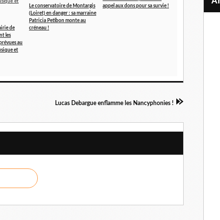
Le conservatoire de Montargis
appel aux dons pour sa survie !
(Loiret) en danger : sa marraine
Patricia Petibon monte au
irie de
créneau !
t les
prévues au
sique et
Lucas Debargue enflamme les Nancyphonies !