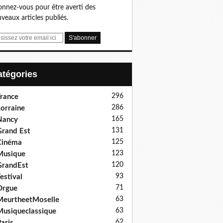
nnez-vous pour être averti des
veaux articles publiés.
Catégories
296
rance
286
orraine
165
Nancy
131
rand Est
125
Cinéma
123
Musique
120
GrandEst
93
estival
71
Orgue
63
eurtheetMoselle
63
usiqueclassique
62
aris