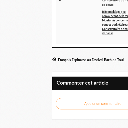
Rétropédalage peu
convaincant de la ma
Montargis concernan
coupes budgétaires 
Conservatoire de mu
de danse
François Espinasse au Festival Bach de Toul
Commenter cet article
Ajouter un commentaire