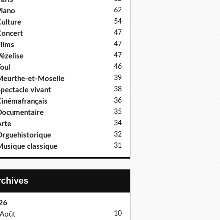
62
iano
54
ulture
47
oncert
47
ilms
47
ézelise
46
oul
39
eurthe-et-Moselle
38
pectacle vivant
36
inémafrançais
35
Documentaire
34
rte
32
rguehistorique
31
usique classique
Archives
26
10
Août