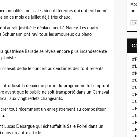
Abo
ersonnalités musicales bien différentes qui ont enflammé
nou
le en ce mois de juillet déjà très chaud.
E
oni aurait justifié le déplacement à Nancy. Les quatre
m
de Schumann ont ravi tous les amoureux du piano
a
i
l
la quatrième Ballade se révéla encore plus incandescente
 pianiste.
#F
#L
u’il avait dédié le concert aux victimes des tout récents
#
#G
i introduisit la deuxième partie du programme fut emprunt
#
re avant que le public ne soit transporté dans un Carnaval
#
cal, aux vingt reflets changeants.
#
#F
sacrer tout récemment un enregistrement au compositeur
#
ta.
#M
ant Lucas Debargue qui échauffait la Salle Poirel dans un
#M
i dans un autre article.
#P