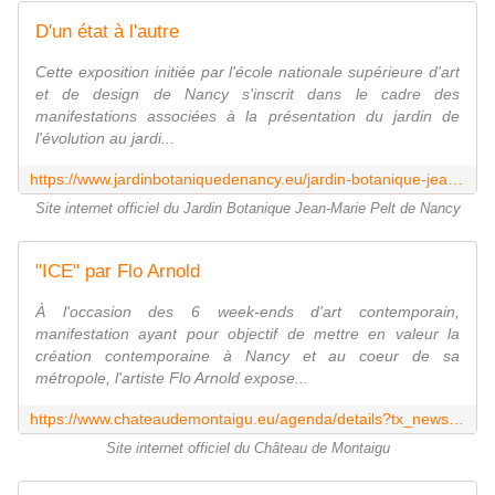
D'un état à l'autre
Cette exposition initiée par l'école nationale supérieure d'art
et de design de Nancy s'inscrit dans le cadre des
manifestations associées à la présentation du jardin de
l'évolution au jardi...
https://www.jardinbotaniquedenancy.eu/jardin-botanique-jean-marie-pelt/details?tx_news_pi1%5Baction%5D=detail&tx_news_pi1%5Bcontroller%5D=News&tx_news_pi1%5Bnews%5D=94&cHash=a409cbb44d909d3e3d969839be489823
Site internet officiel du Jardin Botanique Jean-Marie Pelt de Nancy
"ICE" par Flo Arnold
À l'occasion des 6 week-ends d'art contemporain,
manifestation ayant pour objectif de mettre en valeur la
création contemporaine à Nancy et au coeur de sa
métropole, l'artiste Flo Arnold expose...
https://www.chateaudemontaigu.eu/agenda/details?tx_news_pi1%5Baction%5D=detail&tx_news_pi1%5Bcontroller%5D=News&tx_news_pi1%5Bnews%5D=174&cHash=5ecfdd2c7b3e9db8de985d121458df49
Site internet officiel du Château de Montaigu