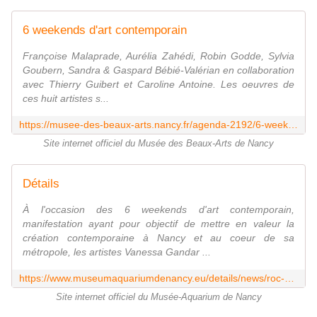
6 weekends d'art contemporain
Françoise Malaprade, Aurélia Zahédi, Robin Godde, Sylvia
Goubern, Sandra & Gaspard Bébié-Valérian en collaboration
avec Thierry Guibert et Caroline Antoine. Les oeuvres de
ces huit artistes s...
https://musee-des-beaux-arts.nancy.fr/agenda-2192/6-weekends-d-art-contemporain-23026.html?cHash=35172f4487747f3f5aeab4a4c060d110
Site internet officiel du Musée des Beaux-Arts de Nancy
Détails
À l'occasion des 6 weekends d'art contemporain,
manifestation ayant pour objectif de mettre en valeur la
création contemporaine à Nancy et au coeur de sa
métropole, les artistes Vanessa Gandar ...
https://www.museumaquariumdenancy.eu/details/news/roc-en-stock-1/?no_cache=1&tx_news_pi1%5Bcontroller%5D=News&tx_news_pi1%5Baction%5D=detail&cHash=c4cf37190a4df155287ea07db54a8871
Site internet officiel du Musée-Aquarium de Nancy