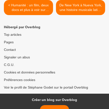
< Humanité : un film, deux
De New York à Nueva York,
docs et plus à voir sur
une histoire musicale latino
arte.tv
en deux docs sur arte.tv >
Hébergé par Overblog
Top articles
Pages
Contact
Signaler un abus
C.G.U.
Cookies et données personnelles
Préférences cookies
Voir le profil de Stéphane Godet sur le portail Overblog
Créer un blog sur Overblog