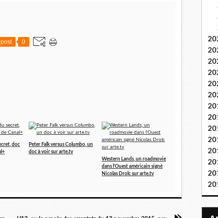
20
post
0
20
20
20
20
20
20
20
20
20
ecret, doc
Peter Falk versus Columbo, un
20
al+
doc à voir sur arte.tv
Western Lands, un roadmovie
20
dans l'Ouest américain signé
20
Nicolas Drolc sur arte.tv
20