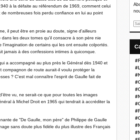
Abo
n 1940 à la défaite au référendum de 1969, comment celui
nou
t de nombreuses fois perdu confiance en lui au point
E
m
, il peut être en proie au doute, signe d'ailleurs
a
lle dans les deux tomes qu'il consacre à son père nie
i
l'imagination de certains qui les ont ensuite colportés.
l
ait jamais à des confessions intimes à quiconque.
#F
i qui a accompagné au plus près le Général dès 1940 et
#L
s et compagnon de route aurait-il voulu protéger la
#
ses ? C'est mal connaître l'esprit de Gaulle fait de
#G
#
'être vu, ne serait-ce que pour toutes les images
#
énéral à Michel Droit en 1965 qui tendrait à accréditer la
#
#F
#
ionnante de "De Gaulle, mon père" de Philippe de Gaulle
#M
age sans doute plus fidèle du plus illustre des Français
#M
#P