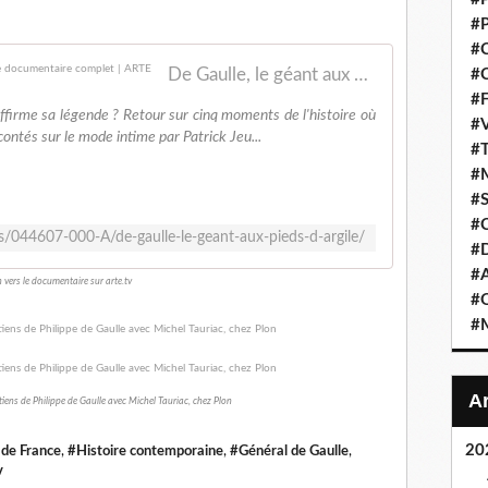
#P
#C
De Gaulle, le géant aux pieds d'argile - Regarder le documentaire complet | ARTE
#C
#F
'affirme sa légende ? Retour sur cinq moments de l'histoire où
#V
acontés sur le mode intime par Patrick Jeu...
#T
#M
#S
#C
os/044607-000-A/de-gaulle-le-geant-aux-pieds-d-argile/
#
#A
n vers le documentaire sur arte.tv
#O
#M
tiens de Philippe de Gaulle avec Michel Tauriac, chez Plon
20
 de France
,
#Histoire contemporaine
,
#Général de Gaulle
,
v