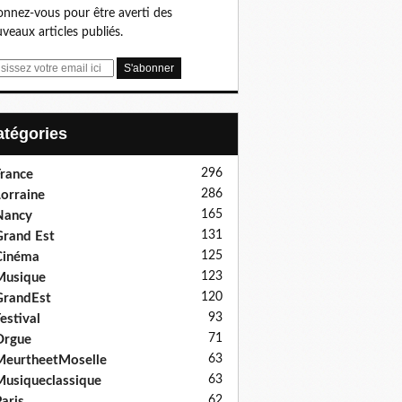
nnez-vous pour être averti des
veaux articles publiés.
Catégories
296
rance
286
orraine
165
Nancy
131
rand Est
125
Cinéma
123
Musique
120
GrandEst
93
estival
71
Orgue
63
eurtheetMoselle
63
usiqueclassique
62
aris