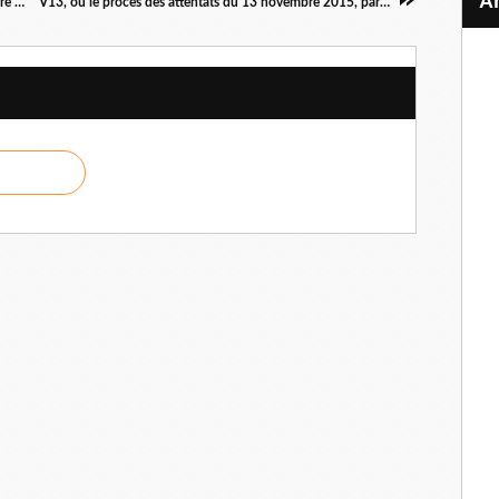
Jamie Lee Curtis, portrait d'une actrice singulière et indépendante
V13, ou le procès des attentats du 13 novembre 2015, par Emmanuel Carrère