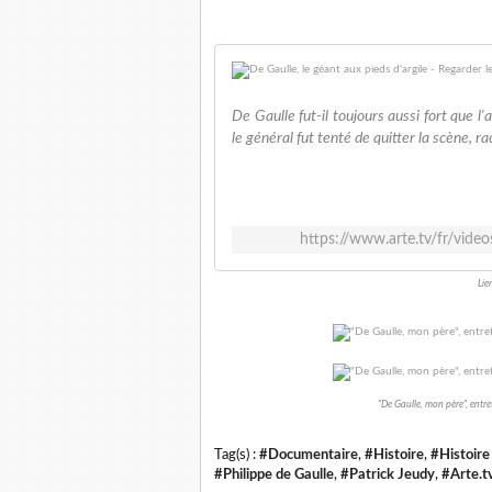
De Gaulle fut-il toujours aussi fort que l
le général fut tenté de quitter la scène, r
https://www.arte.tv/fr/vide
Lie
"De Gaulle, mon père", entre
Tag(s) :
#Documentaire
,
#Histoire
,
#Histoire
#Philippe de Gaulle
,
#Patrick Jeudy
,
#Arte.t