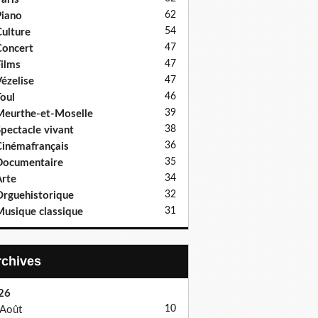
62
iano
54
ulture
47
oncert
47
ilms
47
ézelise
46
oul
39
eurthe-et-Moselle
38
pectacle vivant
36
inémafrançais
35
Documentaire
34
rte
32
rguehistorique
31
usique classique
Archives
26
10
Août