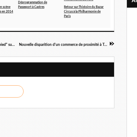
Déprogrammation de
en scène
Passeport à Castres
Retour sur l'histoire du Bazar
ns en 2014
Circus à la Philharmonie de
Paris
Dernière saison de la série norvégienne "Occupied" sur arte.tv
Nouvelle disparition d'un commerce de proximité à Toul (54)