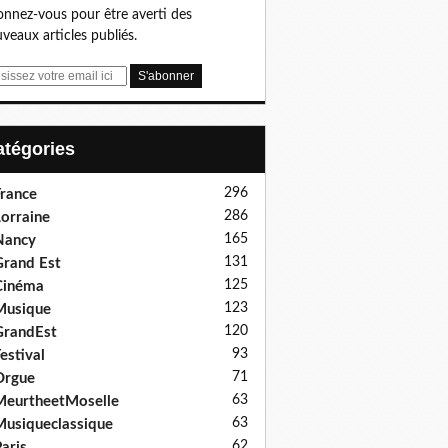
nnez-vous pour être averti des
veaux articles publiés.
Catégories
296
rance
286
orraine
165
Nancy
131
rand Est
125
Cinéma
123
Musique
120
GrandEst
93
estival
71
Orgue
63
eurtheetMoselle
63
usiqueclassique
62
aris