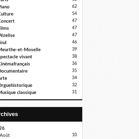
62
iano
54
ulture
47
oncert
47
ilms
47
ézelise
46
oul
39
eurthe-et-Moselle
38
pectacle vivant
36
inémafrançais
35
Documentaire
34
rte
32
rguehistorique
31
usique classique
Archives
26
10
Août