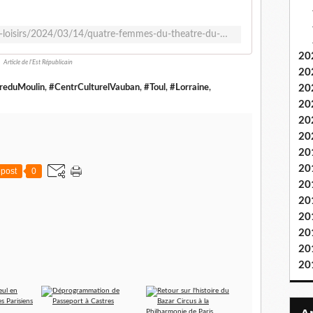
https://www.estrepublicain.fr/culture-loisirs/2024/03/14/quatre-femmes-du-theatre-du-moulin-sur-la-scene-du-centre-culturel-vauban
20
Article de l'Est Républicain
20
reduMoulin
,
#CentrCulturelVauban
,
#Toul
,
#Lorraine
,
20
20
20
20
20
20
post
0
20
20
20
20
20
20