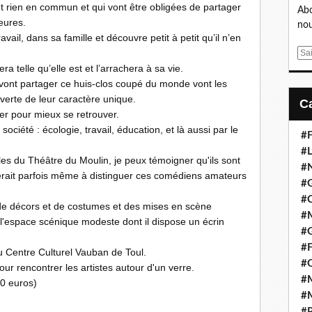
t rien en commun et qui vont être obligées de partager
Abo
eures.
nou
ail, dans sa famille et découvre petit à petit qu’il n’en
E
ra telle qu’elle est et l’arrachera à sa vie.
m
a
vont partager ce huis-clos coupé du monde vont les
i
verte de leur caractère unique.
l
ller pour mieux se retrouver.
ciété : écologie, travail, éducation, et là aussi par le
#F
#L
les du Théâtre du Moulin, je peux témoigner qu'ils sont
#
nerait parfois même à distinguer ces comédiens amateurs
#G
#
x de décors et de costumes et des mises en scène
#
de l'espace scénique modeste dont il dispose un écrin
#
#F
u Centre Culturel Vauban de Toul.
#
our rencontrer les artistes autour d'un verre.
#M
10 euros)
#M
#P