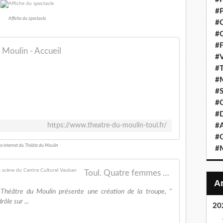
#P
Affiche du spectacle
#C
#C
#F
 Moulin - Accueil
#V
#T
#M
#S
#C
#
https://www.theatre-du-moulin-toul.fr/
#A
#O
te internet du Théâte du Moulin
#M
Toul. Quatre femmes du Théâtre du Moulin sur la scène du Centre Culturel Vauban
 Théâtre du Moulin présente une création de la troupe, "
ôle sur ...
20