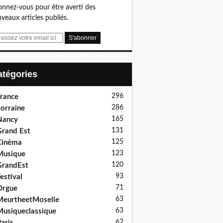
nnez-vous pour être averti des
veaux articles publiés.
Catégories
296
rance
286
orraine
165
Nancy
131
rand Est
125
Cinéma
123
Musique
120
GrandEst
93
estival
71
Orgue
63
eurtheetMoselle
63
usiqueclassique
62
aris