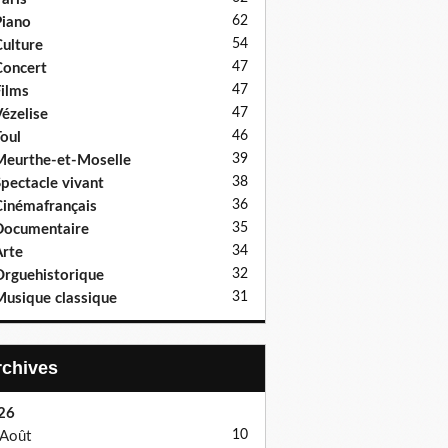
62
iano
54
ulture
47
oncert
47
ilms
47
ézelise
46
oul
39
eurthe-et-Moselle
38
pectacle vivant
36
inémafrançais
35
Documentaire
34
rte
32
rguehistorique
31
usique classique
Archives
26
10
Août