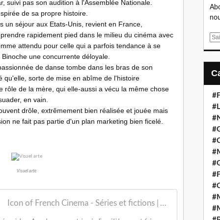
, suivi pas son audition à l'Assemblée Nationale.
Abo
nspirée de sa propre histoire.
nou
s un séjour aux Etats-Unis, revient en France,
reprendre rapidement pied dans le milieu du cinéma avec
E
omme attendu pour celle qui a parfois tendance à se
m
te Binoche une concurrente déloyale.
a
 passionnée de danse tombe dans les bras de son
i
qu'elle, sorte de mise en abîme de l'histoire
l
e rôle de la mère, qui elle-aussi a vécu la même chose
#F
suader, en vain.
#L
, souvent drôle, extrêmement bien réalisée et jouée mais
#
on ne fait pas partie d'un plan marketing bien ficelé.
#G
#
#
#
Visuel arte
#F
#
#M
Icon of French Cinema - Séries et fictions | ARTE
#M
#P