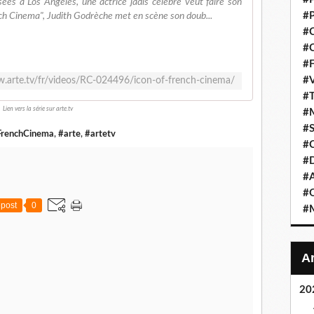
ées à Los Angeles, une actrice jadis célèbre veut faire son
#P
ch Cinema", Judith Godrèche met en scène son doub...
#C
#C
#F
#V
w.arte.tv/fr/videos/RC-024496/icon-of-french-cinema/
#T
Lien vers la série sur arte.tv
#M
#S
FrenchCinema
,
#arte
,
#artetv
#C
#
#A
#O
post
0
#M
20