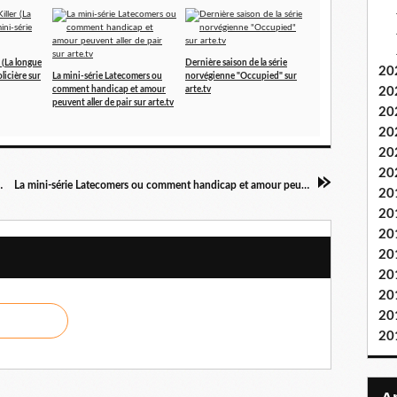
 (La longue
Dernière saison de la série
20
licière sur
La mini-série Latecomers ou
norvégienne "Occupied" sur
comment handicap et amour
arte.tv
20
peuvent aller de pair sur arte.tv
20
20
20
20
olique dans le Toulois
La mini-série Latecomers ou comment handicap et amour peuvent aller de pair sur arte.tv
20
20
20
20
20
20
20
20