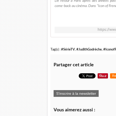
De retour à Paris après des années pass
come-back au cinéma. Dans "Icon of Fren
https://ww
Tag(s) :
#SérieTV
,
#JudithGodrèche
,
#Iconof
Partager cet article
Re
S'inscrire à la newsletter
Vous aimerez aussi :