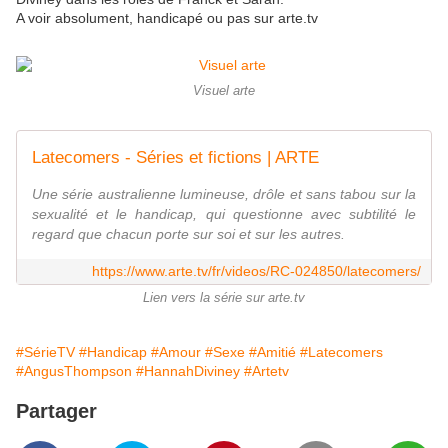
A voir absolument, handicapé ou pas sur arte.tv
Visuel arte
Latecomers - Séries et fictions | ARTE
Une série australienne lumineuse, drôle et sans tabou sur la
sexualité et le handicap, qui questionne avec subtilité le
regard que chacun porte sur soi et sur les autres.
https://www.arte.tv/fr/videos/RC-024850/latecomers/
Lien vers la série sur arte.tv
#SérieTV
#Handicap
#Amour
#Sexe
#Amitié
#Latecomers
#AngusThompson
#HannahDiviney
#Artetv
Partager