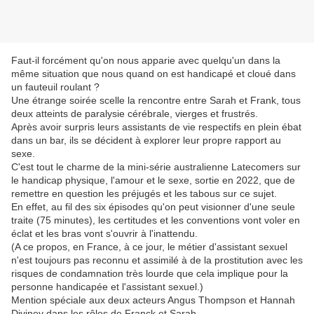
Faut-il forcément qu'on nous apparie avec quelqu'un dans la
même situation que nous quand on est handicapé et cloué dans
un fauteuil roulant ?
Une étrange soirée scelle la rencontre entre Sarah et Frank, tous
deux atteints de paralysie cérébrale, vierges et frustrés.
Après avoir surpris leurs assistants de vie respectifs en plein ébat
dans un bar, ils se décident à explorer leur propre rapport au
sexe.
C'est tout le charme de la mini-série australienne Latecomers sur
le handicap physique, l'amour et le sexe, sortie en 2022, que de
remettre en question les préjugés et les tabous sur ce sujet.
En effet, au fil des six épisodes qu'on peut visionner d'une seule
traite (75 minutes), les certitudes et les conventions vont voler en
éclat et les bras vont s'ouvrir à l'inattendu.
(A ce propos, en France, à ce jour, le métier d'assistant sexuel
n'est toujours pas reconnu et assimilé à de la prostitution avec les
risques de condamnation très lourde que cela implique pour la
personne handicapée et l'assistant sexuel.)
Mention spéciale aux deux acteurs Angus Thompson et Hannah
Diviney dans les rôles de Franck et Sarah.