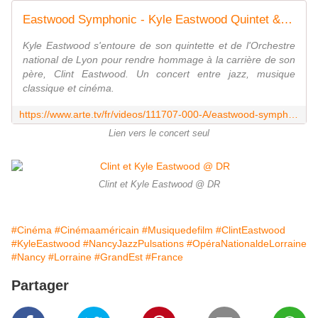
Eastwood Symphonic - Kyle Eastwood Quintet & Orchestre National de Lyon - Regarder le programme complet | ARTE Concert
Kyle Eastwood s'entoure de son quintette et de l'Orchestre
national de Lyon pour rendre hommage à la carrière de son
père, Clint Eastwood. Un concert entre jazz, musique
classique et cinéma.
https://www.arte.tv/fr/videos/111707-000-A/eastwood-symphonic/
Lien vers le concert seul
Clint et Kyle Eastwood @ DR
#Cinéma
#Cinémaaméricain
#Musiquedefilm
#ClintEastwood
#KyleEastwood
#NancyJazzPulsations
#OpéraNationaldeLorraine
#Nancy
#Lorraine
#GrandEst
#France
Partager