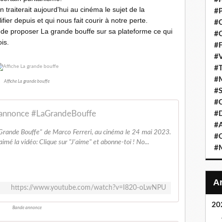
traiterait aujourd'hui au cinéma le sujet de la
#P
ier depuis et qui nous fait courir à notre perte.
#C
 de proposer La grande bouffe sur sa plateforme ce qui
#C
is.
#F
#V
#T
#M
Affiche La grande bouffe
#S
#C
annonce #LaGrandeBouffe
#
#A
Grande Bouffe" de Marco Ferreri, au cinéma le 24 mai 2023.
#O
imé la vidéo: Clique sur "J'aime" et abonne-toi ! No...
#M
https://www.youtube.com/watch?v=I820-oLwNPU
20
Bande annonce