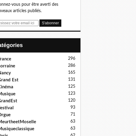
nnez-vous pour être averti des
veaux articles publiés.
Catégories
296
rance
286
orraine
165
Nancy
131
rand Est
125
Cinéma
123
Musique
120
GrandEst
93
estival
71
Orgue
63
eurtheetMoselle
63
usiqueclassique
62
aris