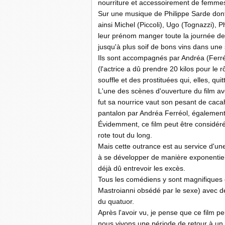
nourriture et accessoirement de femmes
Sur une musique de Philippe Sarde dont 
ainsi Michel (Piccoli), Ugo (Tognazzi), P
leur prénom manger toute la journée des
jusqu'à plus soif de bons vins dans une s
Ils sont accompagnés par Andréa (Ferréo
(l'actrice a dû prendre 20 kilos pour le
souffle et des prostituées qui, elles, q
L'une des scènes d'ouverture du film av
fut sa nourrice vaut son pesant de cac
pantalon par Andréa Ferréol, également
Évidemment, ce film peut être considér
rote tout du long.
Mais cette outrance est au service d'u
à se développer de manière exponentiel
déjà dû entrevoir les excès.
Tous les comédiens y sont magnifiques d
Mastroianni obsédé par le sexe) avec de
du quatuor.
Après l'avoir vu, je pense que ce film 
nous vivons une période de retour à un 