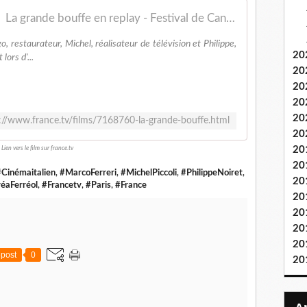
La grande bouffe en replay - Festival de Cannes
o, restaurateur, Michel, réalisateur de télévision et Philippe,
20
lors d'...
20
20
20
20
://www.france.tv/films/7168760-la-grande-bouffe.html
20
20
Lien vers le film sur france.tv
20
#Cinémaitalien
,
#MarcoFerreri
,
#MichelPiccoli
,
#PhilippeNoiret
,
20
éaFerréol
,
#Francetv
,
#Paris
,
#France
20
20
20
20
post
0
20