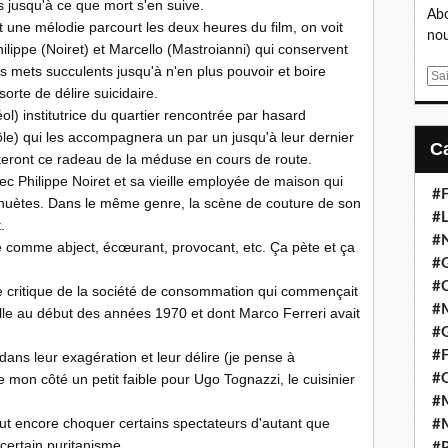
 jusqu'à ce que mort s'en suive.
Abo
une mélodie parcourt les deux heures du film, on voit
nou
hilippe (Noiret) et Marcello (Mastroianni) qui conservent
 mets succulents jusqu'à n'en plus pouvoir et boire
E
orte de délire suicidaire.
m
l) institutrice du quartier rencontrée par hasard
a
 rôle) qui les accompagnera un par un jusqu'à leur dernier
i
uitteront ce radeau de la méduse en cours de route.
l
ec Philippe Noiret et sa vieille employée de maison qui
#F
ahuètes. Dans le même genre, la scène de couture de son
#L
.
#
é comme abject, écœurant, provocant, etc. Ça pète et ça
#G
#
ne critique de la société de consommation qui commençait
#
le au début des années 1970 et dont Marco Ferreri avait
#
#F
ans leur exagération et leur délire (je pense à
 mon côté un petit faible pour Ugo Tognazzi, le cuisinier
#
#M
peut encore choquer certains spectateurs d'autant que
#M
certain puritanisme.
#P