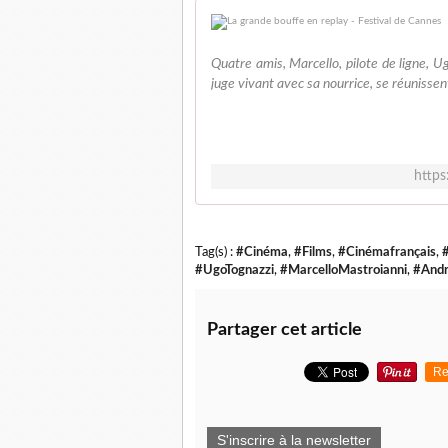
Quatre amis, Marcello, pilote de ligne, Ug
juge vivant avec sa nourrice, se réunissent 
https
Tag(s) :
#Cinéma
,
#Films
,
#Cinémafrançais
,
#UgoTognazzi
,
#MarcelloMastroianni
,
#Andr
Partager cet article
Re
S'inscrire à la newsletter