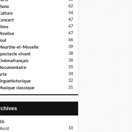
62
iano
54
ulture
47
oncert
47
ilms
47
ézelise
46
oul
39
eurthe-et-Moselle
38
pectacle vivant
36
inémafrançais
35
Documentaire
34
rte
32
rguehistorique
31
usique classique
Archives
26
10
Août