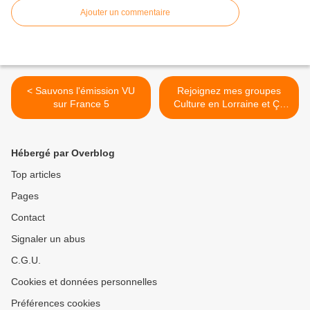
Ajouter un commentaire
< Sauvons l'émission VU
Rejoignez mes groupes
sur France 5
Culture en Lorraine et Ça
bouge en Pays Terres de
Lorraine sur facebook ! >
Hébergé par Overblog
Top articles
Pages
Contact
Signaler un abus
C.G.U.
Cookies et données personnelles
Préférences cookies