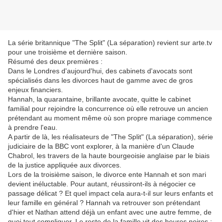
La série britannique "The Split" (La séparation) revient sur arte.tv
pour une troisième et dernière saison.
Résumé des deux premières :
Dans le Londres d'aujourd'hui, des cabinets d'avocats sont
spécialisés dans les divorces haut de gamme avec de gros
enjeux financiers.
Hannah, la quarantaine, brillante avocate, quitte le cabinet
familial pour rejoindre la concurrence où elle retrouve un ancien
prétendant au moment même où son propre mariage commence
à prendre l'eau.
A partir de là, les réalisateurs de "The Split" (La séparation), série
judiciaire de la BBC vont explorer, à la manière d'un Claude
Chabrol, les travers de la haute bourgeoisie anglaise par le biais
de la justice appliquée aux divorces.
Lors de la troisième saison, le divorce ente Hannah et son mari
devient inéluctable. Pour autant, réussiront-ils à négocier ce
passage délicat ? Et quel impact cela aura-t-il sur leurs enfants et
leur famille en général ? Hannah va retrouver son prétendant
d'hier et Nathan attend déjà un enfant avec une autre femme, de
quoi tout compliquer. Le reste de la famille vit des heures noires :