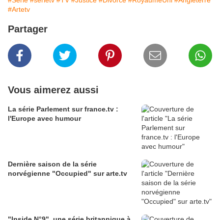
#Série
#sérietv
#TV
#Justice
#Divorce
#RoyaumeUni
#Angleterre
#Artetv
Partager
Vous aimerez aussi
La série Parlement sur france.tv :
l'Europe avec humour
Dernière saison de la série
norvégienne "Occupied" sur arte.tv
"Inside N°9", une série britannique à