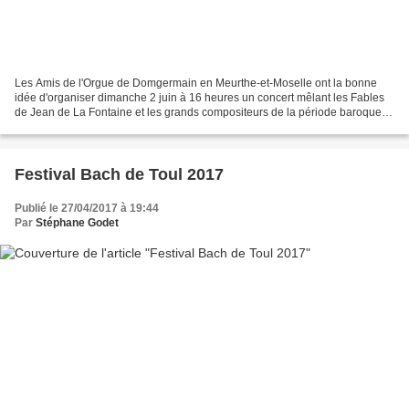
Les Amis de l'Orgue de Domgermain en Meurthe-et-Moselle ont la bonne
idée d'organiser dimanche 2 juin à 16 heures un concert mêlant les Fables
de Jean de La Fontaine et les grands compositeurs de la période baroque
française Couperin, Clérambault, Grigny,...
Festival Bach de Toul 2017
Publié le 27/04/2017 à 19:44
Par
Stéphane Godet