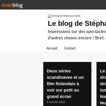
Le blog de Stép
Impressions sur des spectacles 
d'autres choses encore ! Bref, d
Accueil
Contact
droits de l'homme
Deux séries
Le 
scandinaves et un
dro
film finlandais à
dro
voir sur petit ou
lu
grand écran
Na
8 Janvier 2022
Nu