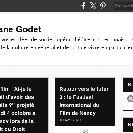
hane Godet
vus et idées de sortie : opéra, théâtre, concert, mais au
e la culture en général et de l'art de vivre en particulier
film "Ai-je le
Retour vers le futur
it d'avoir des
3 : le Festival
its ?" projeté
International du
ndi 4 octobre à
Film de Nancy
ncy lors de la
10 Avril 2020
it du Droit