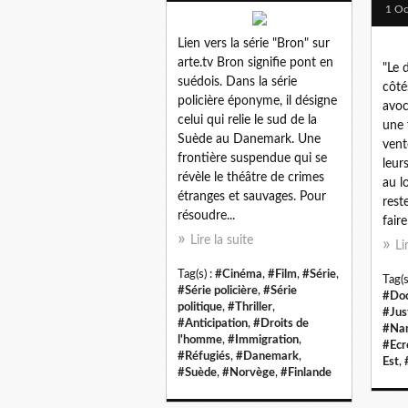
1 Oc
Lien vers la série "Bron" sur
arte.tv Bron signifie pont en
"Le 
suédois. Dans la série
côté
policière éponyme, il désigne
avoc
celui qui relie le sud de la
une 
Suède au Danemark. Une
vent
frontière suspendue qui se
leur
révèle le théâtre de crimes
au l
étranges et sauvages. Pour
rest
résoudre...
faire
Lire la suite
Li
Tag(s) :
#Cinéma
,
#Film
,
#Série
,
Tag(s
#Série policière
,
#Série
#Doc
politique
,
#Thriller
,
#Jus
#Anticipation
,
#Droits de
#Na
l'homme
,
#Immigration
,
#Ecr
#Réfugiés
,
#Danemark
,
Est
,
#Suède
,
#Norvège
,
#Finlande