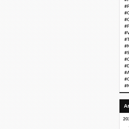
#P
#C
#C
#F
#V
#T
#M
#S
#C
#
#A
#O
#M
20