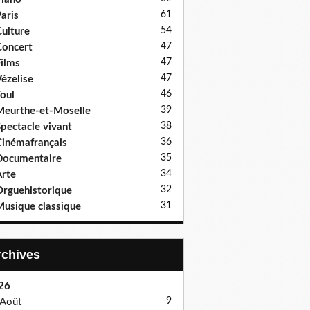
61
aris
54
ulture
47
oncert
47
ilms
47
ézelise
46
oul
39
eurthe-et-Moselle
38
pectacle vivant
36
inémafrançais
35
Documentaire
34
rte
32
rguehistorique
31
usique classique
Archives
26
9
Août