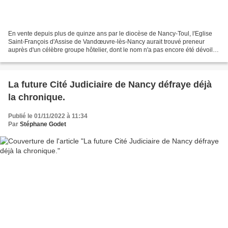
En vente depuis plus de quinze ans par le diocèse de Nancy-Toul, l'Eglise
Saint-François d'Assise de Vandœuvre-lès-Nancy aurait trouvé preneur
auprès d'un célèbre groupe hôtelier, dont le nom n'a pas encore été dévoilé,
et qui projette d'y installer un...
La future Cité Judiciaire de Nancy défraye déjà
la chronique.
Publié le 01/11/2022 à 11:34
Par
Stéphane Godet