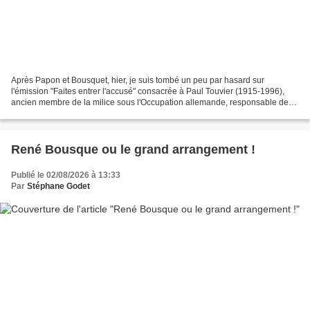
Après Papon et Bousquet, hier, je suis tombé un peu par hasard sur
l'émission "Faites entrer l'accusé" consacrée à Paul Touvier (1915-1996),
ancien membre de la milice sous l'Occupation allemande, responsable de
l'exécution de 7 Juifs à Rillieux-la-Pape...
René Bousque ou le grand arrangement !
Publié le 02/08/2026 à 13:33
Par
Stéphane Godet