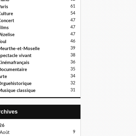
61
aris
54
ulture
47
oncert
47
ilms
47
ézelise
46
oul
39
eurthe-et-Moselle
38
pectacle vivant
36
inémafrançais
35
Documentaire
34
rte
32
rguehistorique
31
usique classique
Archives
26
9
Août