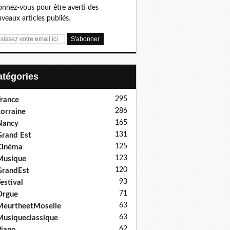
nnez-vous pour être averti des
veaux articles publiés.
Catégories
295
rance
286
orraine
165
Nancy
131
rand Est
125
Cinéma
123
Musique
120
GrandEst
93
estival
71
Orgue
63
eurtheetMoselle
63
usiqueclassique
62
iano