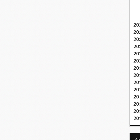
20
20
20
20
20
20
20
20
20
20
20
20
20
20