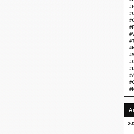
#P
#C
#C
#F
#V
#T
#M
#S
#C
#
#A
#O
#M
20