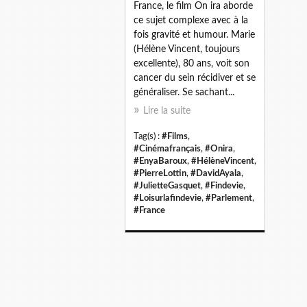
France, le film On ira aborde
ce sujet complexe avec à la
fois gravité et humour. Marie
(Hélène Vincent, toujours
excellente), 80 ans, voit son
cancer du sein récidiver et se
généraliser. Se sachant...
Lire la suite
Tag(s) :
#Films
,
#Cinémafrançais
,
#Onira
,
#EnyaBaroux
,
#HélèneVincent
,
#PierreLottin
,
#DavidAyala
,
#JulietteGasquet
,
#Findevie
,
#Loisurlafindevie
,
#Parlement
,
#France