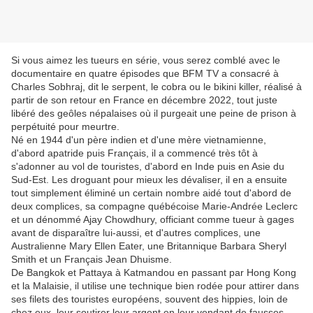
Si vous aimez les tueurs en série, vous serez comblé avec le
documentaire en quatre épisodes que BFM TV a consacré à
Charles Sobhraj, dit le serpent, le cobra ou le bikini killer, réalisé à
partir de son retour en France en décembre 2022, tout juste
libéré des geôles népalaises où il purgeait une peine de prison à
perpétuité pour meurtre.
Né en 1944 d'un père indien et d'une mère vietnamienne,
d'abord apatride puis Français, il a commencé très tôt à
s'adonner au vol de touristes, d'abord en Inde puis en Asie du
Sud-Est. Les droguant pour mieux les dévaliser, il en a ensuite
tout simplement éliminé un certain nombre aidé tout d'abord de
deux complices, sa compagne québécoise Marie-Andrée Leclerc
et un dénommé Ajay Chowdhury, officiant comme tueur à gages
avant de disparaître lui-aussi, et d'autres complices, une
Australienne Mary Ellen Eater, une Britannique Barbara Sheryl
Smith et un Français Jean Dhuisme.
De Bangkok et Pattaya à Katmandou en passant par Hong Kong
et la Malaisie, il utilise une technique bien rodée pour attirer dans
ses filets des touristes européens, souvent des hippies, loin de
chez eux, leur soutirer leur argent en leur vendant de fausses