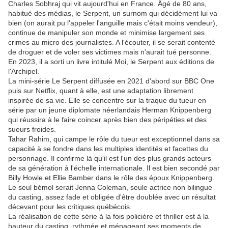
Charles Sobhraj qui vit aujourd'hui en France. Âgé de 80 ans,
habitué des médias, le Serpent, un surnom qui décidément lui va
bien (on aurait pu l'appeler l'anguille mais c'était moins vendeur),
continue de manipuler son monde et minimise largement ses
crimes au micro des journalistes. A l'écouter, il se serait contenté
de droguer et de voler ses victimes mais n'aurait tué personne.
En 2023, il a sorti un livre intitulé Moi, le Serpent aux éditions de
l'Archipel.
La mini-série Le Serpent diffusée en 2021 d'abord sur BBC One
puis sur Netflix, quant à elle, est une adaptation librement
inspirée de sa vie. Elle se concentre sur la traque du tueur en
série par un jeune diplomate néerlandais Herman Knippenberg
qui réussira à le faire coincer après bien des péripéties et des
sueurs froides.
Tahar Rahim, qui campe le rôle du tueur est exceptionnel dans sa
capacité à se fondre dans les multiples identités et facettes du
personnage. Il confirme là qu'il est l'un des plus grands acteurs
de sa génération à l'échelle internationale. Il est bien secondé par
Billy Howle et Ellie Bamber dans le rôle des époux Knippenberg.
Le seul bémol serait Jenna Coleman, seule actrice non bilingue
du casting, assez fade et obligée d'être doublée avec un résultat
décevant pour les critiques québécois.
La réalisation de cette série à la fois policière et thriller est à la
hauteur du casting, rythmée et ménageant ses moments de