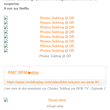
suspense.
A voir sur Netflix.
Photos Sobhraj @ DR
RMC BFM ▶play
https://www.rmcbfmplay.com/video/bfm-tv/tueur-en-serie-lhistoire-vraie-du-serpent/episode-1-le-venin-du-serpent?contentId=Product::NEUF_BFMTV_BFM957121377527&universe=PROVIDER
Lien vers le documentaire sur Charles Sobhraj sur BFM TV - Episode 1
Visuel série