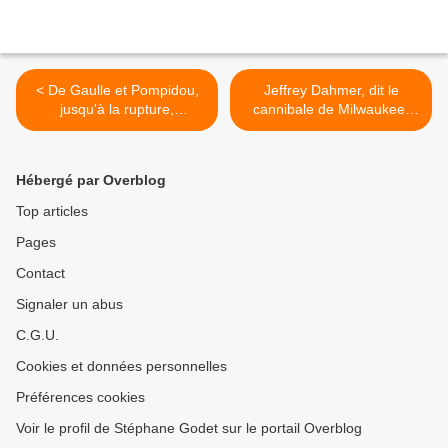
< De Gaulle et Pompidou,
Jeffrey Dahmer, dit le
jusqu'à la rupture,
cannibale de Milwaukee,
documentaire de Catherine
l'un des tueurs en série les
Nay et Antoine Coursat
plus meurtriers des Etats-
Unis >
Hébergé par Overblog
Top articles
Pages
Contact
Signaler un abus
C.G.U.
Cookies et données personnelles
Préférences cookies
Voir le profil de Stéphane Godet sur le portail Overblog