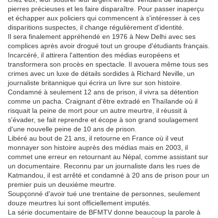
pierres précieuses et les faire disparaître. Pour passer inaperçu
et échapper aux policiers qui commencent à s'intéresser à ces
disparitions suspectes, il change régulièrement d'identité.
Il sera finalement appréhendé en 1976 à New Delhi avec ses
complices après avoir drogué tout un groupe d'étudiants français.
Incarcéré, il attirera l'attention des médias européens et
transformera son procès en spectacle. Il avouera même tous ses
crimes avec un luxe de détails sordides à Richard Neville, un
journaliste britannique qui écrira un livre sur son histoire.
Condamné à seulement 12 ans de prison, il vivra sa détention
comme un pacha. Craignant d'être extradé en Thaïlande où il
risquait la peine de mort pour un autre meurtre, il réussit à
s'évader, se fait reprendre et écope à son grand soulagement
d'une nouvelle peine de 10 ans de prison.
Libéré au bout de 21 ans, il retourne en France où il veut
monnayer son histoire auprès des médias mais en 2003, il
commet une erreur en retournant au Népal, comme assistant sur
un documentaire. Reconnu par un journaliste dans les rues de
Katmandou, il est arrêté et condamné à 20 ans de prison pour un
premier puis un deuxième meurtre.
Soupçonné d'avoir tué une trentaine de personnes, seulement
douze meurtres lui sont officiellement imputés.
La série documentaire de BFMTV donne beaucoup la parole à