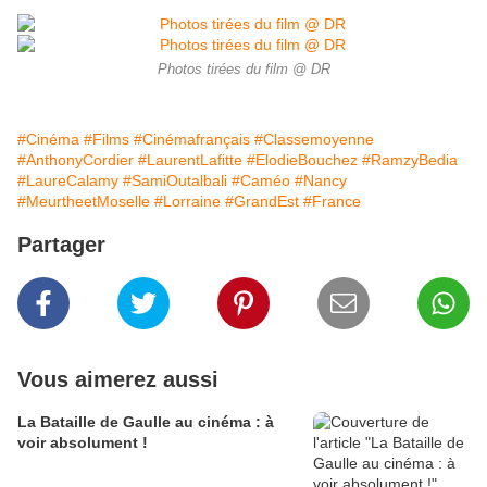
Photos tirées du film @ DR
#Cinéma
#Films
#Cinémafrançais
#Classemoyenne
#AnthonyCordier
#LaurentLafitte
#ElodieBouchez
#RamzyBedia
#LaureCalamy
#SamiOutalbali
#Caméo
#Nancy
#MeurtheetMoselle
#Lorraine
#GrandEst
#France
Partager
Vous aimerez aussi
La Bataille de Gaulle au cinéma : à
voir absolument !