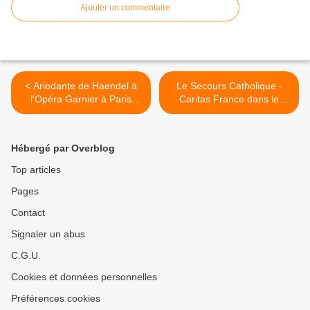
Ajouter un commentaire
< Ariodante de Haendel à
Le Secours Catholique -
l'Opéra Garnier à Paris
Caritas France dans le
jusqu'au 12 octobre
rouge ! >
Hébergé par Overblog
Top articles
Pages
Contact
Signaler un abus
C.G.U.
Cookies et données personnelles
Préférences cookies