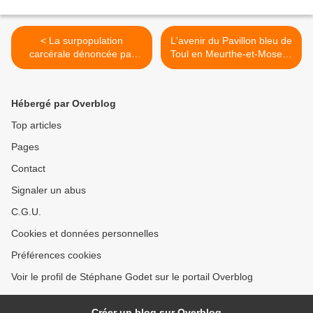
< La surpopulation
L'avenir du Pavillon bleu de
carcérale dénoncée par
Toul en Meurthe-et-Moselle
FO-Pénitentiaire en visite à
>
Toul en Meurthe-et-Moselle
Hébergé par Overblog
Top articles
Pages
Contact
Signaler un abus
C.G.U.
Cookies et données personnelles
Préférences cookies
Voir le profil de Stéphane Godet sur le portail Overblog
Créer un blog sur Overblog