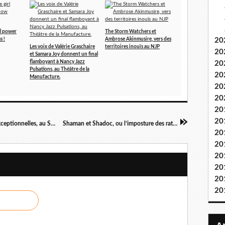
rl power
The Storm Watchers et
s !
Ambrose Akinmusire, vers des
20
Les voix de Valérie Graschaire
territoires inouïs au NJP
20
et Samara Joy donnent un final
flamboyant à Nancy Jazz
20
Pulsations, au Théâtre de la
20
Manufacture.
20
20
20
20
Anquetil tout seul ! pour 30 représentations exceptionnelles, au Studio Hébertot à Paris, à partir du 21 mars
Shaman et Shadoc, ou l’imposture des rats, au Théâtre Essaïon à Paris
20
20
20
20
20
20