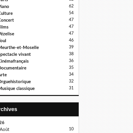
62
iano
54
ulture
47
oncert
47
ilms
47
ézelise
46
oul
39
eurthe-et-Moselle
38
pectacle vivant
36
inémafrançais
35
Documentaire
34
rte
32
rguehistorique
31
usique classique
Archives
26
10
Août