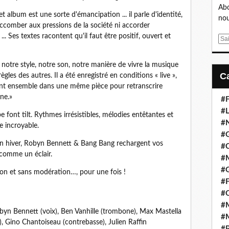
Abo
album est une sorte d'émancipation ... il parle d'identité,
nou
succomber aux pressions de la société ni accorder
. Ses textes racontent qu'il faut être positif, ouvert et
E
m
a
 notre style, notre son, notre manière de vivre la musique
i
les des autres. Il a été enregistré en conditions « live »,
l
ant ensemble dans une même pièce pour retranscrire
ène.»
#F
#L
e font tilt. Rythmes irrésistibles, mélodies entêtantes et
#
e incroyable.
#G
n hiver, Robyn Bennett & Bang Bang rechargent vos
#
e comme un éclair.
#
#
ion et sans modération…, pour une fois !
#F
#
#M
byn Bennett (voix), Ben Vanhille (trombone), Max Mastella
#M
e), Gino Chantoiseau (contrebasse), Julien Raffin
#P