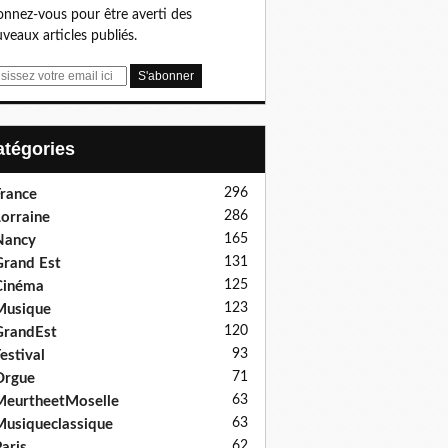
nnez-vous pour être averti des
veaux articles publiés.
Catégories
296
rance
286
orraine
165
Nancy
131
rand Est
125
Cinéma
123
Musique
120
GrandEst
93
estival
71
Orgue
63
eurtheetMoselle
63
usiqueclassique
62
aris