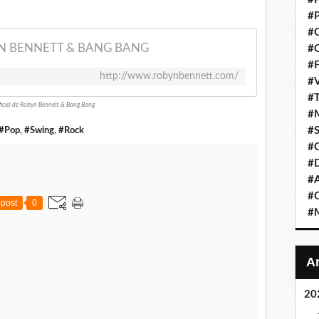
#P
#C
N BENNETT & BANG BANG
#C
#F
http://www.robynbennett.com/
#V
#T
fficiel de Robyn Bennett & Bang Bang
#M
#S
#Pop
,
#Swing
,
#Rock
#C
#
#A
#O
post
0
#M
20