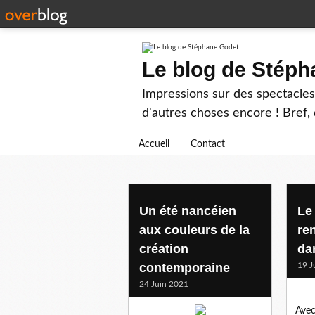
Le blog de Stép
Impressions sur des spectacles 
d'autres choses encore ! Bref, d
Accueil
Contact
lorraine
Un été nancéien
Le
aux couleurs de la
re
création
da
contemporaine
19 J
24 Juin 2021
Avec