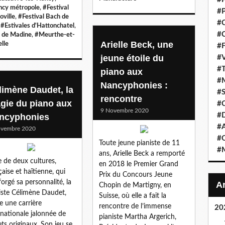
cy métropole
,
#Festival
#P
oville
,
#Festival Bach de
#C
,
#Estivales d'Hattonchatel
,
#C
 de Madine
,
#Meurthe-et-
Arielle Beck, une
lle
#F
jeune étoile du
#V
#T
piano aux
#M
Nancyphonies :
limène Daudet, la
#S
rencontre
gie du piano aux
#C
9 Novembre 2020
#
ncyphonies
#A
ovembre 2020
#O
Toute jeune pianiste de 11
#M
ans, Arielle Beck a remporté
e de deux cultures,
en 2018 le Premier Grand
çaise et haïtienne, qui
Prix du Concours Jeune
forgé sa personnalité, la
Chopin de Martigny, en
iste Célimène Daudet,
Suisse, où elle a fait la
 une carrière
rencontre de l’immense
20
rnationale jalonnée de
pianiste Martha Argerich,
ets originaux. Son jeu se