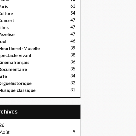
61
aris
54
ulture
47
oncert
47
ilms
47
ézelise
46
oul
39
eurthe-et-Moselle
38
pectacle vivant
36
inémafrançais
35
Documentaire
34
rte
32
rguehistorique
31
usique classique
Archives
26
9
Août