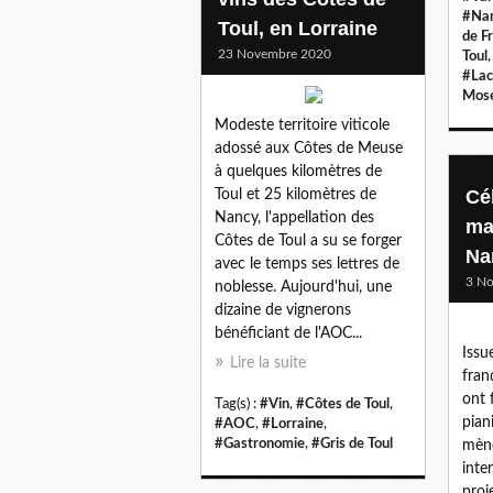
#Nan
Toul, en Lorraine
de Fr
23 Novembre 2020
Toul
#Lac
Mose
Modeste territoire viticole
adossé aux Côtes de Meuse
à quelques kilomètres de
Cé
Toul et 25 kilomètres de
Nancy, l'appellation des
ma
Côtes de Toul a su se forger
Na
avec le temps ses lettres de
3 N
noblesse. Aujourd'hui, une
dizaine de vignerons
bénéficiant de l'AOC...
Issu
Lire la suite
fran
ont 
Tag(s) :
#Vin
,
#Côtes de Toul
,
pian
#AOC
,
#Lorraine
,
#Gastronomie
,
#Gris de Toul
mène
inte
proj