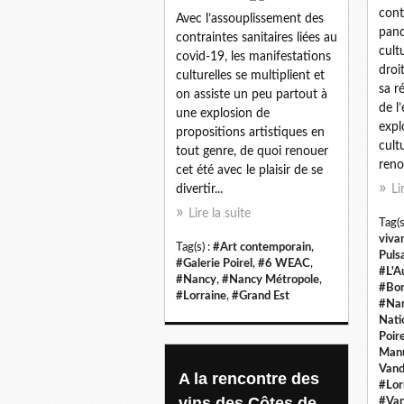
cont
Avec l’assouplissement des
pand
contraintes sanitaires liées au
cult
covid-19, les manifestations
droi
culturelles se multiplient et
sa r
on assiste un peu partout à
de l
une explosion de
expl
propositions artistiques en
cult
tout genre, de quoi renouer
reno
cet été avec le plaisir de se
divertir...
Li
Lire la suite
Tag(s
viva
Tag(s) :
#Art contemporain
,
Puls
#Galerie Poirel
,
#6 WEAC
,
#L'A
#Nancy
,
#Nancy Métropole
,
#Bo
#Lorraine
,
#Grand Est
#Nan
Nati
Poire
Manu
Van
A la rencontre des
#Lor
vins des Côtes de
#Van