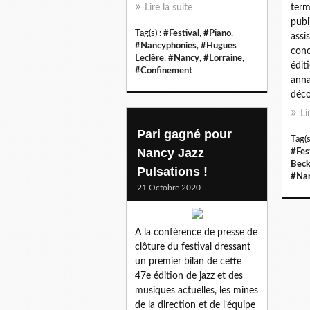
Lire la suite
term
publ
Tag(s) :
#Festival
,
#Piano
,
assi
#Nancyphonies
,
#Hugues
conc
Leclère
,
#Nancy
,
#Lorraine
,
édit
#Confinement
anna
décou
Li
Pari gagné pour
Tag(s
Nancy Jazz
#Fes
Bec
Pulsations !
#Na
21 Octobre 2020
A la conférence de presse de
clôture du festival dressant
un premier bilan de cette
47e édition de jazz et des
musiques actuelles, les mines
de la direction et de l’équipe