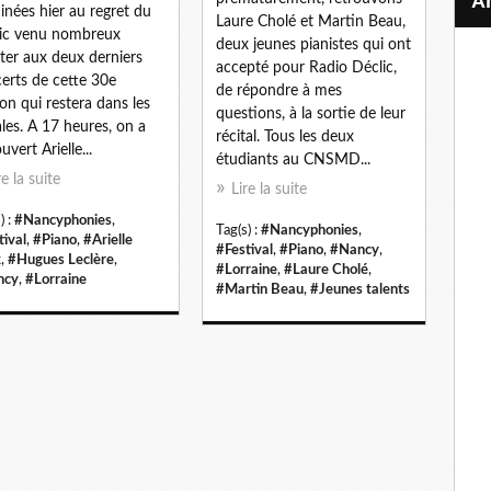
inées hier au regret du
Laure Cholé et Martin Beau,
ic venu nombreux
deux jeunes pianistes qui ont
ster aux deux derniers
accepté pour Radio Déclic,
erts de cette 30e
de répondre à mes
ion qui restera dans les
questions, à la sortie de leur
les. A 17 heures, on a
récital. Tous les deux
vert Arielle...
étudiants au CNSMD...
re la suite
Lire la suite
) :
#Nancyphonies
,
Tag(s) :
#Nancyphonies
,
tival
,
#Piano
,
#Arielle
#Festival
,
#Piano
,
#Nancy
,
k
,
#Hugues Leclère
,
#Lorraine
,
#Laure Cholé
,
ncy
,
#Lorraine
#Martin Beau
,
#Jeunes talents