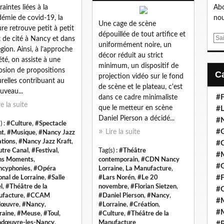
raintes liées à la
Abo
émie de covid-19, la
nou
Une cage de scène
ure retrouve petit à petit
dépouillée de tout artifice et
E
t de cité à Nancy et dans
uniformément noire, un
m
égion. Ainsi, à l’approche
décor réduit au strict
a
’été, on assiste à une
minimum, un dispositif de
i
osion de propositions
projection vidéo sur le fond
l
urelles contribuant au
de scène et le plateau, c'est
uveau...
#F
dans ce cadre minimaliste
re la suite
que le metteur en scène
#L
Daniel Pierson a décidé...
#
) :
#Culture
,
#Spectacle
#G
Lire la suite
nt
,
#Musique
,
#Nancy Jazz
ations
,
#Nancy Jazz Kraft
,
#
utre Canal
,
#Festival
,
Tag(s) :
#Théâtre
#
ns Moments
,
contemporain
,
#CDN Nancy
#
cyphonies
,
#Opéra
Lorraine, La Manufacture
,
#F
onal de Lorraine
,
#Salle
#Lars Norén
,
#Le 20
l
,
#Théâtre de la
novembre
,
#Florian Sietzen
,
#
facture
,
#CCAM
#Daniel Pierson
,
#Nancy
,
#M
dœuvre
,
#Nancy
,
#Lorraine
,
#Création
,
#M
raine
,
#Meuse
,
#Toul
,
#Culture
,
#Théâtre de la
dœuvre-les-Nancy
,
Manufacture
#P