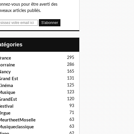
nnez-vous pour être averti des
veaux articles publiés.
Catégories
295
rance
286
orraine
165
Nancy
131
rand Est
125
Cinéma
123
Musique
120
GrandEst
93
estival
71
Orgue
63
eurtheetMoselle
63
usiqueclassique
62
iano