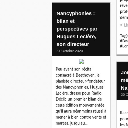
révèl
prof
Nancyphonies :
dern
bilan et
Li
perspectives par
Hugues Leclère,
Tag(s
#Fes
son directeur
#Lor
31 Octobre 2020
Peu avant son récital
Jo
consacré à Beethoven, le
mé
pianiste directeur-fondateur
Na
des Nancyphonies, Hugues
Leclère, dresse pour Radio
30 O
Déclic un premier bilan de
cette édition mouvementée
qu'il aura néanmoins réussi à
Racc
mener à bien contre vents et
pour
marées, jusqu'au...
les 