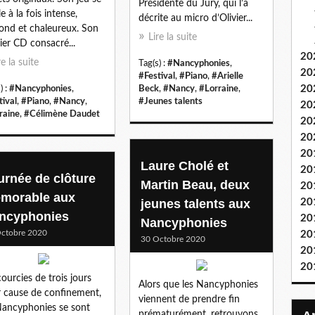
Présidente du Jury, qui l’a
e à la fois intense,
décrite au micro d’Olivier...
ond et chaleureux. Son
Lire la suite
ier CD consacré...
20
re la suite
Tag(s) :
#Nancyphonies
,
20
#Festival
,
#Piano
,
#Arielle
20
) :
#Nancyphonies
,
Beck
,
#Nancy
,
#Lorraine
,
tival
,
#Piano
,
#Nancy
,
#Jeunes talents
20
raine
,
#Célimène Daudet
20
20
20
Laure Cholé et
20
urnée de clôture
Martin Beau, deux
20
morable aux
jeunes talents aux
20
ncyphonies
20
Nancyphonies
ctobre 2020
20
30 Octobre 2020
20
20
ourcies de trois jours
Alors que les Nancyphonies
 cause de confinement,
viennent de prendre fin
Nancyphonies se sont
prématurément, retrouvons