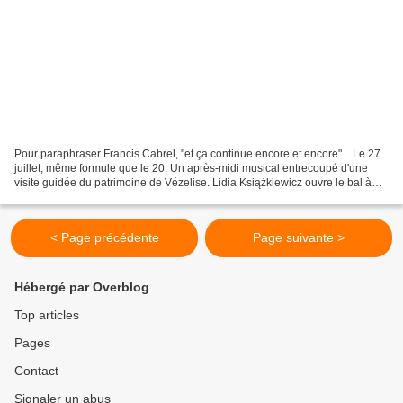
Pour paraphraser Francis Cabrel, "et ça continue encore et encore"... Le 27
juillet, même formule que le 20. Un après-midi musical entrecoupé d'une
visite guidée du patrimoine de Vézelise. Lidia Książkiewicz ouvre le bal à
14h30 (....pour une danseuse...
< Page précédente
Page suivante >
Hébergé par Overblog
Top articles
Pages
Contact
Signaler un abus