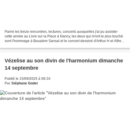
Parmi les treize rencontres, lectures, concerts auxquelles j'ai pu assister
cette année au Livre sur la Place à Nancy, les deux qui m'ont le plus touché
sont l'hommage à Boualem Sansal et le concert dessiné d'Arthur H et Alfred,
tous deux Salle Poirel....
Vézelise au son divin de l'harmonium dimanche
14 septembre
Publié le 15/09/2025 à 08:34
Par
Stéphane Godet