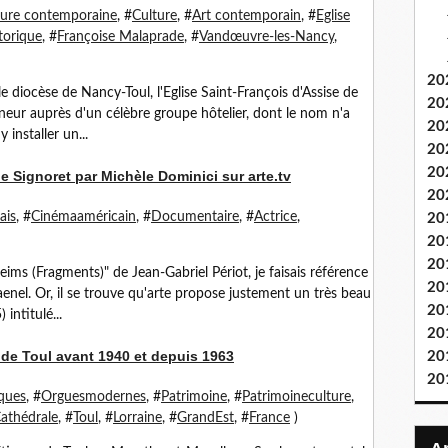
ture contemporaine
, #
Culture
, #
Art contemporain
, #
Eglise
orique
, #
Françoise Malaprade
, #
Vandœuvre-les-Nancy
,
20
e diocèse de Nancy-Toul, l'Eglise Saint-François d'Assise de
20
eur auprès d'un célèbre groupe hôtelier, dont le nom n'a
20
 installer un...
20
20
ne Signoret par Michèle Dominici sur arte.tv
20
ais
, #
Cinémaaméricain
, #
Documentaire
, #
Actrice
,
20
20
20
eims (Fragments)" de Jean-Gabriel Périot, je faisais référence
20
enel. Or, il se trouve qu'arte propose justement un très beau
20
intitulé...
20
 de Toul avant 1940 et depuis 1963
20
20
ques
, #
Orguesmodernes
, #
Patrimoine
, #
Patrimoineculture
,
athédrale
, #
Toul
, #
Lorraine
, #
GrandEst
, #
France
)