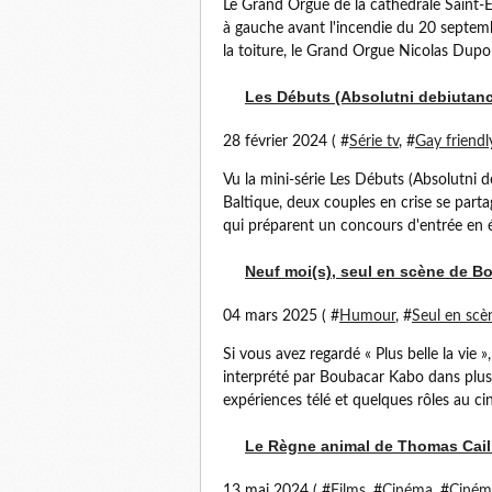
Le Grand Orgue de la cathédrale Saint-E
à gauche avant l'incendie du 20 septemb
la toiture, le Grand Orgue Nicolas Dupon
Les Débuts (Absolutni debiutanci
28 février 2024 ( #
Série tv
, #
Gay friendl
Vu la mini-série Les Débuts (Absolutni 
Baltique, deux couples en crise se part
qui préparent un concours d'entrée en é
Neuf moi(s), seul en scène de Bo
04 mars 2025 ( #
Humour
, #
Seul en scè
Si vous avez regardé « Plus belle la vi
interprété par Boubacar Kabo dans plus 
expériences télé et quelques rôles au ci
Le Règne animal de Thomas Caill
13 mai 2024 ( #
Films
, #
Cinéma
, #
Ciném