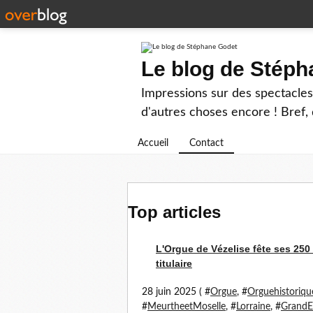
Le blog de Stép
Impressions sur des spectacles 
d'autres choses encore ! Bref, d
Accueil
Contact
Top articles
L'Orgue de Vézelise fête ses 25
titulaire
28 juin 2025 ( #
Orgue
, #
Orguehistoriqu
#
MeurtheetMoselle
, #
Lorraine
, #
GrandE