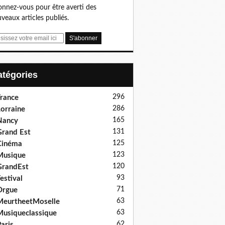
nnez-vous pour être averti des
veaux articles publiés.
Catégories
296
rance
286
orraine
165
Nancy
131
rand Est
125
Cinéma
123
Musique
120
GrandEst
93
estival
71
Orgue
63
eurtheetMoselle
63
usiqueclassique
62
aris