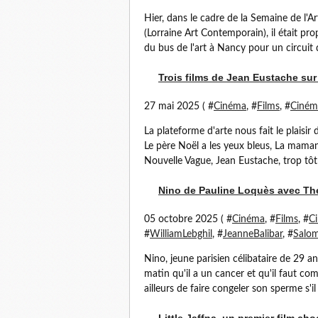
Hier, dans le cadre de la Semaine de l'A
(Lorraine Art Contemporain), il était 
du bus de l'art à Nancy pour un circuit d
Trois films de Jean Eustache sur 
27 mai 2025 ( #
Cinéma
, #
Films
, #
Ciném
La plateforme d'arte nous fait le plaisi
Le père Noël a les yeux bleus, La maman
Nouvelle Vague, Jean Eustache, trop tôt 
Nino de Pauline Loquès avec Thé
05 octobre 2025 ( #
Cinéma
, #
Films
, #
C
#
WilliamLebghil
, #
JeanneBalibar
, #
Salo
Nino, jeune parisien célibataire de 29 
matin qu'il a un cancer et qu'il faut com
ailleurs de faire congeler son sperme s'il