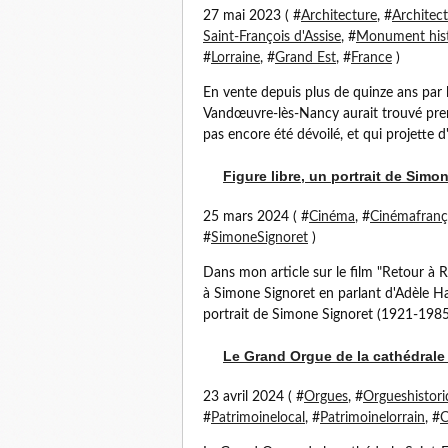
27 mai 2023 ( #
Architecture
, #
Architec
Saint-François d'Assise
, #
Monument hist
#
Lorraine
, #
Grand Est
, #
France
)
En vente depuis plus de quinze ans par l
Vandœuvre-lès-Nancy aurait trouvé pren
pas encore été dévoilé, et qui projette d'y
Figure libre, un portrait de Simo
25 mars 2024 ( #
Cinéma
, #
Cinémafranç
#
SimoneSignoret
)
Dans mon article sur le film "Retour à R
à Simone Signoret en parlant d'Adèle Ha
portrait de Simone Signoret (1921-1985) 
Le Grand Orgue de la cathédrale
23 avril 2024 ( #
Orgues
, #
Orgueshistori
#
Patrimoinelocal
, #
Patrimoinelorrain
, #
C