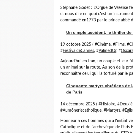
Stéphane Godet : L'Orgue de Vézelise fê
et nous dire en quoi c'est un instrument
commandé en1773 par le prince abbé de
Un simple accident, le thriller d
19 octobre 2025 ( #
Cinéma
, #
Films
, #
C
#
FestivaldeCannes
, #
PalmedOr
, #
Oscar
Aujourd'hui en Iran, un couple et leur fi
un animal sur la route. Au son de la pro
reconnaître celui qui l'a torturé par le pa
Cinquante martyrs chrétiens de 
de Paris
14 décembre 2025 ( #
Histoire
, #
Deuxiè
#
Aumôneriecatholique
, #
Martyrs
, #
Egli
Honneur à ces hommes qui à l'initiativ
Catholique et de l'archevêque de Paris