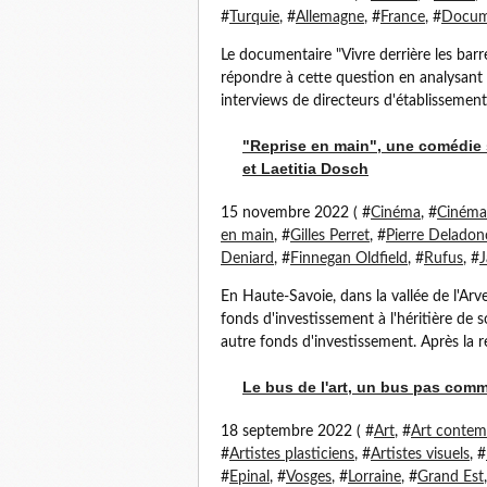
#
Turquie
, #
Allemagne
, #
France
, #
Docum
Le documentaire "Vivre derrière les barr
répondre à cette question en analysant 
interviews de directeurs d'établissement p
"Reprise en main", une comédie 
et Laetitia Dosch
15 novembre 2022 ( #
Cinéma
, #
Cinéma 
en main
, #
Gilles Perret
, #
Pierre Delado
Deniard
, #
Finnegan Oldfield
, #
Rufus
, #
J
En Haute-Savoie, dans la vallée de l'Ar
fonds d'investissement à l'héritière de
autre fonds d'investissement. Après la re
Le bus de l'art, un bus pas comm
18 septembre 2022 ( #
Art
, #
Art contem
#
Artistes plasticiens
, #
Artistes visuels
, #
#
Epinal
, #
Vosges
, #
Lorraine
, #
Grand Est