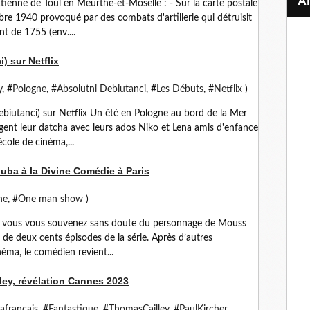
tienne de Toul en Meurthe-et-Moselle : - Sur la carte postale
re 1940 provoqué par des combats d'artillerie qui détruisit
t de 1755 (env....
) sur Netflix
y
, #
Pologne
, #
Absolutni Debiutanci
, #
Les Débuts
, #
Netflix
)
debiutanci) sur Netflix Un été en Pologne au bord de la Mer
agent leur datcha avec leurs ados Niko et Lena amis d'enfance
cole de cinéma,...
uba à la Divine Comédie à Paris
ne
, #
One man show
)
e », vous vous souvenez sans doute du personnage de Mouss
de deux cents épisodes de la série. Après d’autres
néma, le comédien revient...
ey, révélation Cannes 2023
afrançais
, #
Fantastique
, #
ThomasCailley
, #
PaulKircher
,