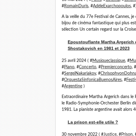
#
RomainDuris
, #
AdèleExarchopoulos
, #
A la veille du 77e Festival de Cannes, j
bijou de cinéma fantastique qui plus est
sélection Un certain regard sur la Croiset
Epoustouflante Martha Argerich d
Shostakovich en 1981 et 2023
25 avril 2024 ( #
Musiqueclassique
, #
Mu
#
Piano
, #
Concerto
, #
Premierconcerto
, 
#
SergeiNakariakov
, #
ChrisophvonDohna
#
OrquestaSinfonicaBuenosAires
, #
Festi
#
Argentine
)
Extraordinaire Martha Argerich dans le 
le Radio-Symphonie-Orchester Berlin dir
1981. La pianiste argentine avait alors 40
La prison est-elle utile ?
30 novembre 2022 ( #
Justice
, #
Prison
, 