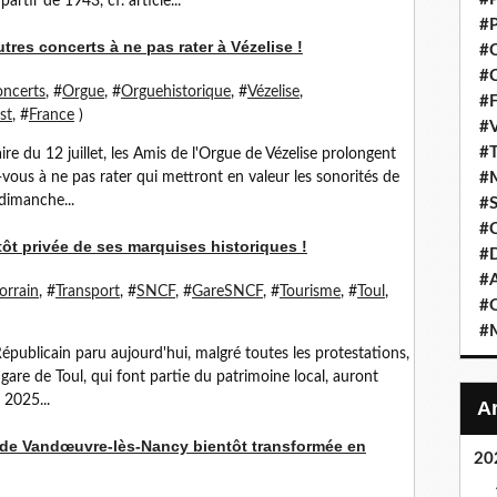
artir de 1943, cf. article...
#P
utres concerts à ne pas rater à Vézelise !
#C
#C
ncerts
, #
Orgue
, #
Orguehistorique
, #
Vézelise
,
#F
st
, #
France
)
#V
#T
re du 12 juillet, les Amis de l'Orgue de Vézelise prolongent
z-vous à ne pas rater qui mettront en valeur les sonorités de
#M
 dimanche...
#S
#C
tôt privée de ses marquises historiques !
#
#A
orrain
, #
Transport
, #
SNCF
, #
GareSNCF
, #
Tourisme
, #
Toul
,
#O
#M
épublicain paru aujourd'hui, malgré toutes les protestations,
a gare de Toul, qui font partie du patrimoine local, auront
 2025...
e de Vandœuvre-lès-Nancy bientôt transformée en
20