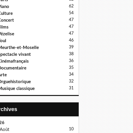
62
iano
54
ulture
47
oncert
47
ilms
47
ézelise
46
oul
39
eurthe-et-Moselle
38
pectacle vivant
36
inémafrançais
35
Documentaire
34
rte
32
rguehistorique
31
usique classique
Archives
26
10
Août