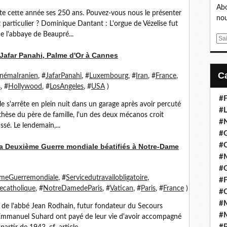
Abo
te cette année ses 250 ans. Pouvez-vous nous le présenter
nou
 particulier ? Dominique Dantant : L'orgue de Vézelise fut
 l'abbaye de Beaupré...
E
m
e Jafar Panahi, Palme d'Or à Cannes
a
i
inémaIranien
, #
JafarPanahi
, #
Luxembourg
, #
Iran
, #
France
,
l
s
, #
Hollywood
, #
LosAngeles
, #
USA
)
#F
lle s'arrête en plein nuit dans un garage après avoir percuté
#L
thèse du père de famille, l'un des deux mécanos croit
#
ssé. Le lendemain,...
#G
#
la Deuxième Guerre mondiale béatifiés à Notre-Dame
#
#
meGuerremondiale
, #
Servicedutravailobligatoire
,
#F
secatholique
, #
NotreDamedeParis
, #
Vatican
, #
Paris
, #
France
)
#
#M
e de l'abbé Jean Rodhain, futur fondateur du Secours
#M
 Emmanuel Suhard ont payé de leur vie d'avoir accompagné
#P