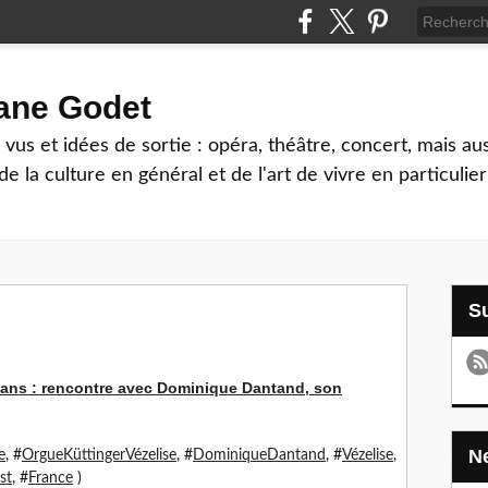
hane Godet
vus et idées de sortie : opéra, théâtre, concert, mais au
e la culture en général et de l'art de vivre en particulier
0 ans : rencontre avec Dominique Dantand, son
e
, #
OrgueKüttingerVézelise
, #
DominiqueDantand
, #
Vézelise
,
st
, #
France
)