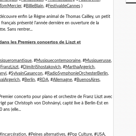
TomMercier
, #
BillieBlain
, #
FestivaldeCannes
)
e découvre enfin Le Règne animal de Thomas Cailley, un petit
 français présenté l'année dernière en ouverture de la
te. Sans rentrer...
ans les Premiers concertos de Liszt et
siqueromantique
, #
Musiquecontemporaine
, #
Musiquerusse
,
#
FranzLiszt
, #
DimitriShostakovich
, #
MarthaArgerich
,
nyi
, #
SylvainGasançon
, #
RadioSymphonieOrchesterBerlin
,
valArgerich
, #
Berlin
, #
RDA
, #
Allemagne
, #
BuenosAires
,
Premier concerto pour piano et orchestre de Franz Liszt avec
igé par Christoph von Dohnányi, capté live à Berlin-Est en
 ans (elle...
#
Incarcération
, #
Peines alternatives
, #
Pop Culture
, #
USA
,