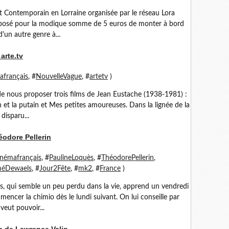
rt Contemporain en Lorraine organisée par le réseau Lora
proposé pour la modique somme de 5 euros de monter à bord
'un autre genre à...
arte.tv
afrançais
, #
NouvelleVague
, #
artetv
)
r de nous proposer trois films de Jean Eustache (1938-1981) :
 et la putain et Mes petites amoureuses. Dans la lignée de la
disparu...
odore Pellerin
inémafrançais
, #
PaulineLoquès
, #
ThéodorePellerin
,
méDewaels
, #
Jour2Fête
, #
mk2
, #
France
)
ans, qui semble un peu perdu dans la vie, apprend un vendredi
mencer la chimio dès le lundi suivant. On lui conseille par
 veut pouvoir...