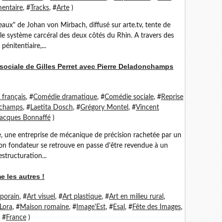
entaire
, #
Tracks
, #
Arte
)
eaux" de Johan von Mirbach, diffusé sur arte.tv, tente de
le système carcéral des deux côtés du Rhin. A travers des
énitentiaire,...
sociale de Gilles Perret avec Pierre Deladonchamps
français
, #
Comédie dramatique
, #
Comédie sociale
, #
Reprise
nchamps
, #
Laetita Dosch
, #
Grégory Montel
, #
Vincent
acques Bonnaffé
)
ve, une entreprise de mécanique de précision rachetée par un
 son fondateur se retrouve en passe d'être revendue à un
structuration...
e les autres !
porain
, #
Art visuel
, #
Art plastique
, #
Art en milieu rural
,
Lora
, #
Maison romaine
, #
Image'Est
, #
Esal
, #
Fête des Images
,
, #
France
)