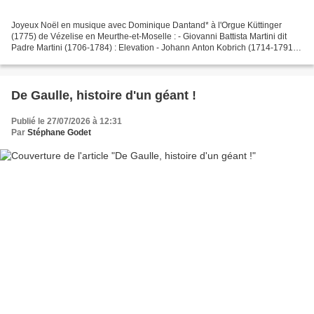
Joyeux Noël en musique avec Dominique Dantand* à l'Orgue Küttinger
(1775) de Vézelise en Meurthe-et-Moselle : - Giovanni Battista Martini dit
Padre Martini (1706-1784) : Elevation - Johann Anton Kobrich (1714-1791) :
5 Pastorales - Michel Corrette (1707-1795)...
De Gaulle, histoire d'un géant !
Publié le 27/07/2026 à 12:31
Par
Stéphane Godet