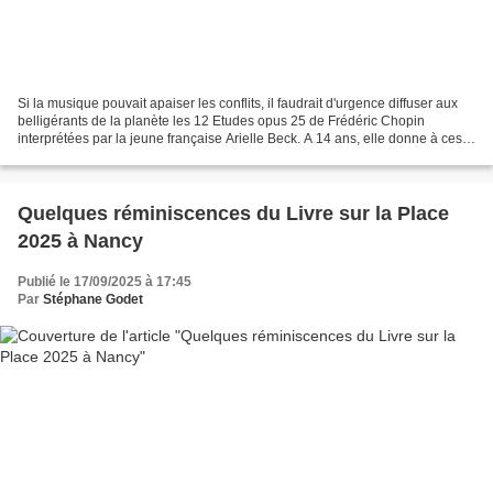
Si la musique pouvait apaiser les conflits, il faudrait d'urgence diffuser aux
belligérants de la planète les 12 Etudes opus 25 de Frédéric Chopin
interprétées par la jeune française Arielle Beck. A 14 ans, elle donne à ces
pages un sens qui dépasse largement...
Quelques réminiscences du Livre sur la Place
2025 à Nancy
Publié le 17/09/2025 à 17:45
Par
Stéphane Godet