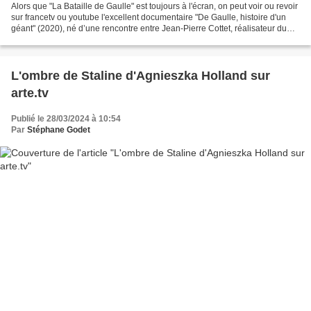
Alors que "La Bataille de Gaulle" est toujours à l'écran, on peut voir ou revoir
sur francetv ou youtube l'excellent documentaire "De Gaulle, histoire d'un
géant" (2020), né d’une rencontre entre Jean-Pierre Cottet, réalisateur du
film, et Éric Roussel,...
L'ombre de Staline d'Agnieszka Holland sur
arte.tv
Publié le 28/03/2024 à 10:54
Par
Stéphane Godet