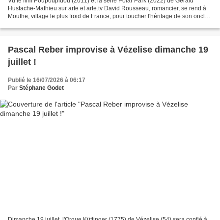
Vu le film Poupoupidou (2011) et la série Polar Park (2022) de Gérald
Hustache-Mathieu sur arte et arte.tv David Rousseau, romancier, se rend à
Mouthe, village le plus froid de France, pour toucher l'héritage de son oncle.
Une fois sur place et l'héritage...
Pascal Reber improvise à Vézelise dimanche 19
juillet !
Publié le 16/07/2026 à 06:17
Par
Stéphane Godet
Dimanche 19 juillet, l'Orgue Küttinger (1775) de Vézelise (54) sera confié à