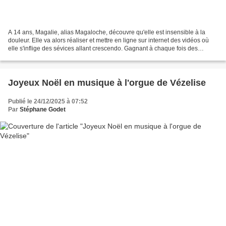
A 14 ans, Magalie, alias Magaloche, découvre qu'elle est insensible à la
douleur. Elle va alors réaliser et mettre en ligne sur internet des vidéos où
elle s'inflige des sévices allant crescendo. Gagnant à chaque fois des
millions de vues supplémentaires,...
Joyeux Noël en musique à l'orgue de Vézelise
Publié le 24/12/2025 à 07:52
Par
Stéphane Godet